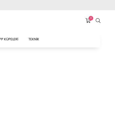
0
P KÜPELERİ
TEKNİK