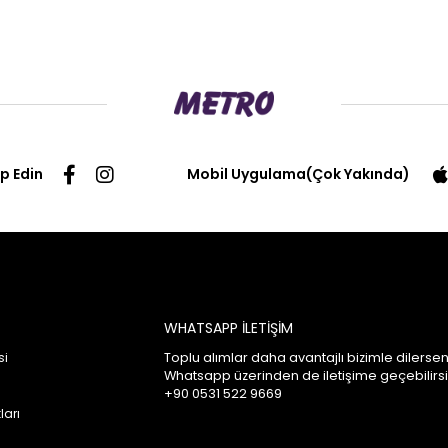
ip Edin
Mobil Uygulama(Çok Yakında)
WHATSAPP İLETİŞİM
si
Toplu alımlar daha avantajlı bizimle dilersen
Whatsapp üzerinden de iletişime geçebilirsi
+90 0531 522 9669
ları