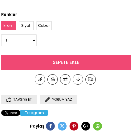
Renkler
krem
Siyah
Cuber
TAVSIYE ET
YORUM YAZ
Telegram
Paylaş